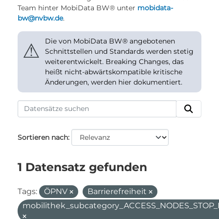
Team hinter MobiData BW® unter
mobidata-
bw@nvbw.de
.
Die von MobiData BW® angebotenen
⚠
Schnittstellen und Standards werden stetig
weiterentwickelt. Breaking Changes, das
heißt nicht-abwärtskompatible kritische
Änderungen, werden hier dokumentiert.
Sortieren nach
1 Datensatz gefunden
Tags:
ÖPNV
Barrierefreiheit
mobilithek_subcategory_ACCESS_NODES_STOP_F