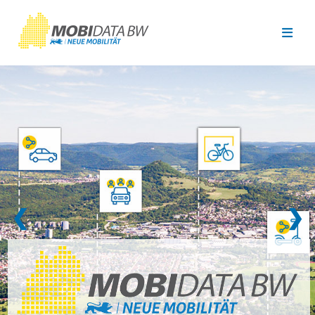
Überspringen zum Hauptinhalt
❮
❯