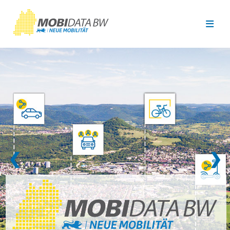
Überspringen zum Hauptinhalt
❮
❯