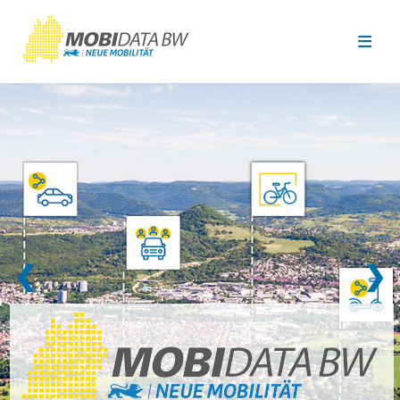
Überspringen zum Hauptinhalt
❮
❯