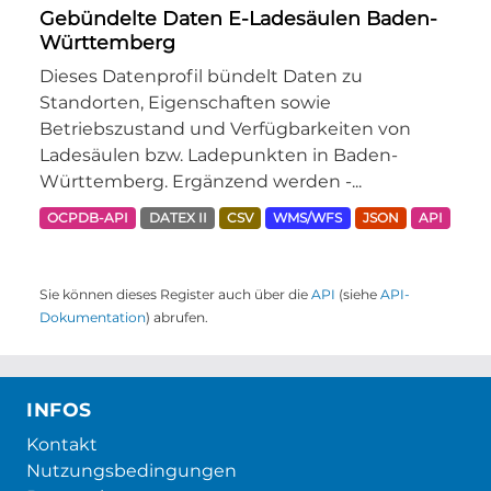
Gebündelte Daten E-Ladesäulen Baden-
Württemberg
Dieses Datenprofil bündelt Daten zu
Standorten, Eigenschaften sowie
Betriebszustand und Verfügbarkeiten von
Ladesäulen bzw. Ladepunkten in Baden-
Württemberg. Ergänzend werden -...
OCPDB-API
DATEX II
CSV
WMS/WFS
JSON
API
Sie können dieses Register auch über die
API
(siehe
API-
Dokumentation
) abrufen.
INFOS
Kontakt
Nutzungsbedingungen