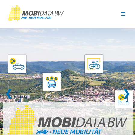
Überspringen zum Hauptinhalt
❮
❯