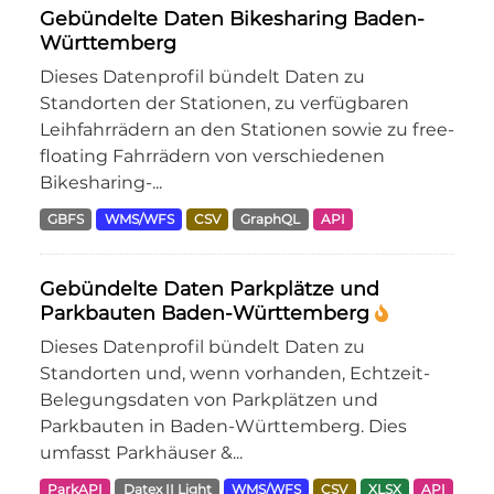
Gebündelte Daten Bikesharing Baden-
Württemberg
Dieses Datenprofil bündelt Daten zu
Standorten der Stationen, zu verfügbaren
Leihfahrrädern an den Stationen sowie zu free-
floating Fahrrädern von verschiedenen
Bikesharing-...
GBFS
WMS/WFS
CSV
GraphQL
API
Gebündelte Daten Parkplätze und
Parkbauten Baden-Württemberg
Dieses Datenprofil bündelt Daten zu
Standorten und, wenn vorhanden, Echtzeit-
Belegungsdaten von Parkplätzen und
Parkbauten in Baden-Württemberg. Dies
umfasst Parkhäuser &...
ParkAPI
Datex II Light
WMS/WFS
CSV
XLSX
API