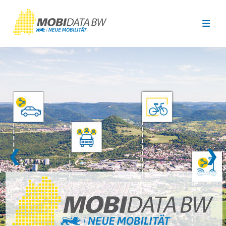
Überspringen zum Hauptinhalt
❮
❯