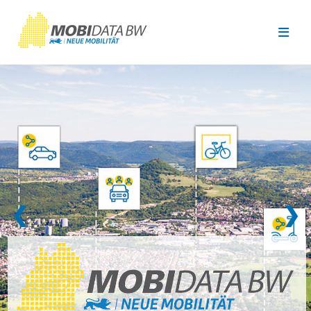
Überspringen zum Hauptinhalt
❮
❯