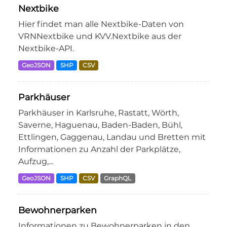
Nextbike
Hier findet man alle Nextbike-Daten von
VRNNextbike und KVV.Nextbike aus der
Nextbike-API.
GeoJSON
SHP
CSV
Parkhäuser
Parkhäuser in Karlsruhe, Rastatt, Wörth,
Saverne, Haguenau, Baden-Baden, Bühl,
Ettlingen, Gaggenau, Landau und Bretten mit
Informationen zu Anzahl der Parkplätze,
Aufzug,...
GeoJSON
SHP
CSV
GraphQL
Bewohnerparken
Informationen zu Bewohnerparken in den