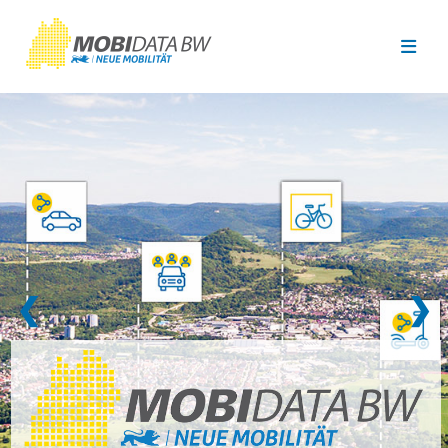
Überspringen zum Hauptinhalt
❮
❯