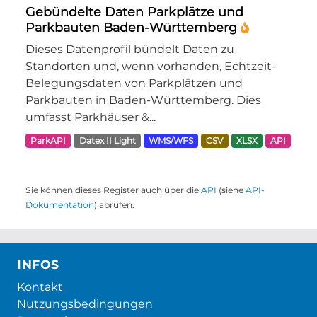
Gebündelte Daten Parkplätze und
Parkbauten Baden-Württemberg
Dieses Datenprofil bündelt Daten zu
Standorten und, wenn vorhanden, Echtzeit-
Belegungsdaten von Parkplätzen und
Parkbauten in Baden-Württemberg. Dies
umfasst Parkhäuser &...
ParkAPI
Datex II Light
WMS/WFS
CSV
XLSX
API
Sie können dieses Register auch über die
API
(siehe
API-
Dokumentation
) abrufen.
INFOS
Kontakt
Nutzungsbedingungen