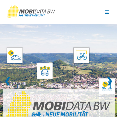
Überspringen zum Hauptinhalt
❮
❯