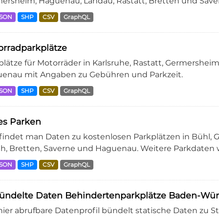
ersheim, Haguenau, Landau, Rastatt, Bretten und Savern
JSON
SHP
CSV
GraphQL
rradparkplätze
plätze für Motorräder in Karlsruhe, Rastatt, Germersheim
enau mit Angaben zu Gebühren und Parkzeit.
JSON
SHP
CSV
GraphQL
es Parken
 findet man Daten zu kostenlosen Parkplätzen in Bühl
h, Bretten, Saverne und Haguenau. Weitere Parkdaten wi
JSON
SHP
CSV
GraphQL
ündelte Daten Behindertenparkplätze Baden-Wü
hier abrufbare Datenprofil bündelt statische Daten zu 