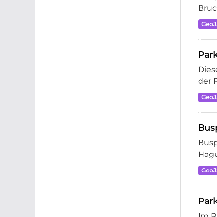
Bruc
Geo
Par
Dies
der 
Geo
Busp
Busp
Hagu
Geo
Park
Im R