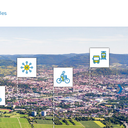
les
❯