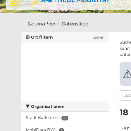
Sie sind hier
Datensätze
Ort filtern
Leeren
Suche
kann 
unte
Organisationen
18
Stadt Karlsruhe
-
10
Tags
MobiData BW
-
3