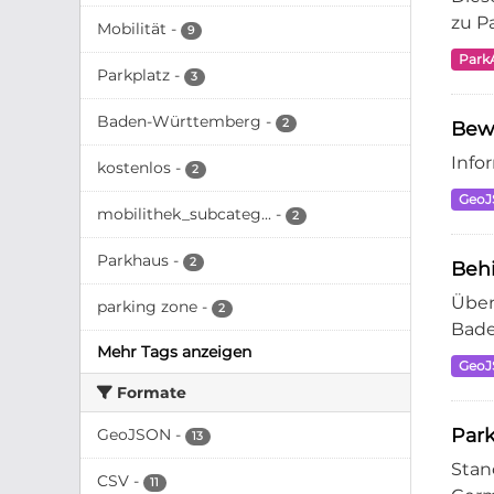
zu P
Mobilität
-
9
Park
Parkplatz
-
3
Baden-Württemberg
-
2
Bew
Info
kostenlos
-
2
Geo
mobilithek_subcateg...
-
2
Parkhaus
-
2
Beh
Über
parking zone
-
2
Bade
Mehr Tags anzeigen
Geo
Formate
Par
GeoJSON
-
13
Stan
CSV
-
11