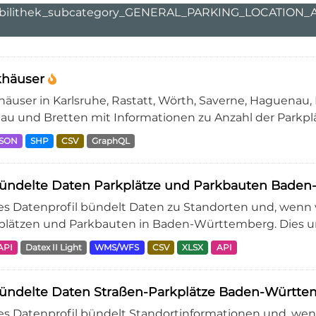
bilithek_subcategory_GENERAL_PARKING_LOCATION
khäuser
häuser in Karlsruhe, Rastatt, Wörth, Saverne, Haguenau
au und Bretten mit Informationen zu Anzahl der Parkplätz
JSON
SHP
CSV
GraphQL
ündelte Daten Parkplätze und Parkbauten Bade
es Datenprofil bündelt Daten zu Standorten und, wenn
plätzen und Parkbauten in Baden-Württemberg. Dies umf
API
Datex II Light
WMS/WFS
CSV
XLSX
API
ündelte Daten Straßen-Parkplätze Baden-Württ
es Datenprofil bündelt Standortinformationen und, we