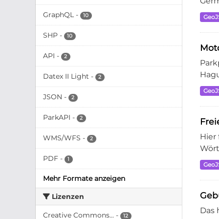
Germ
GraphQL
-
10
Geo
SHP
-
10
Moto
API
-
2
Park
Hagu
Datex II Light
-
2
Geo
JSON
-
2
ParkAPI
-
2
Frei
Hier
WMS/WFS
-
2
Wört
PDF
-
1
Geo
Mehr Formate anzeigen
Geb
Lizenzen
Das 
Creative Commons...
-
12