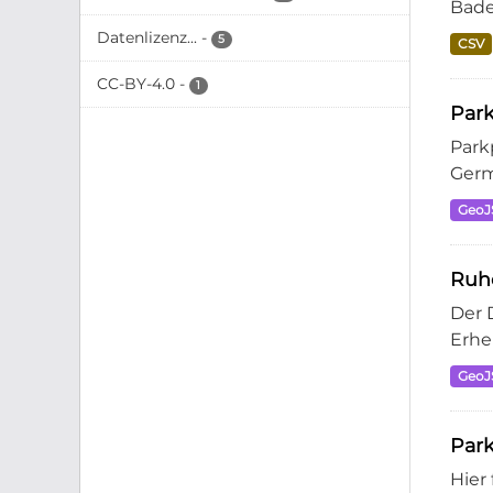
Bade
Datenlizenz...
-
5
CSV
CC-BY-4.0
-
1
Park
Park
Germ
Geo
Ruhe
Der 
Erhe
Geo
Par
Hier