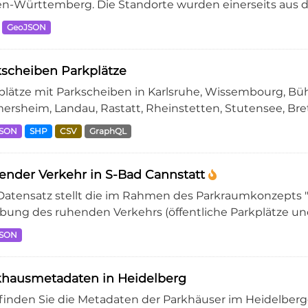
n-Württemberg. Die Standorte wurden einerseits aus de
GeoJSON
scheiben Parkplätze
plätze mit Parkscheiben in Karlsruhe, Wissembourg, Bühl
ersheim, Landau, Rastatt, Rheinstetten, Stutensee, Bret
JSON
SHP
CSV
GraphQL
nder Verkehr in S-Bad Cannstatt
Datensatz stellt die im Rahmen des Parkraumkonzepts "
bung des ruhenden Verkehrs (öffentliche Parkplätze und 
JSON
khausmetadaten in Heidelberg
 finden Sie die Metadaten der Parkhäuser im Heidelberge