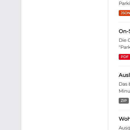
Park
JSO
On-S
Die 
"Par
PDF
Ausl
Das 
Minu
ZIP
Woh
Ausg