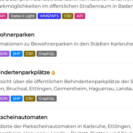
arkmöglichkeiten im öffentlichen Straßenraum in Baden
API
Datex II Light
WMS/WFS
CSV
API
ohnerparken
rmationen zu Bewohnerparken in den Städten Karlsruhe, 
JSON
SHP
CSV
GraphQL
indertenparkplätze
sicht über die öffentlichen Behindertenparkplätze der 
n, Bruchsal, Ettlingen, Germersheim, Haguenau, Landau, 
JSON
SHP
CSV
GraphQL
kscheinautomaten
dorte der Parkscheinautomaten in Karlsruhe, Ettlingen