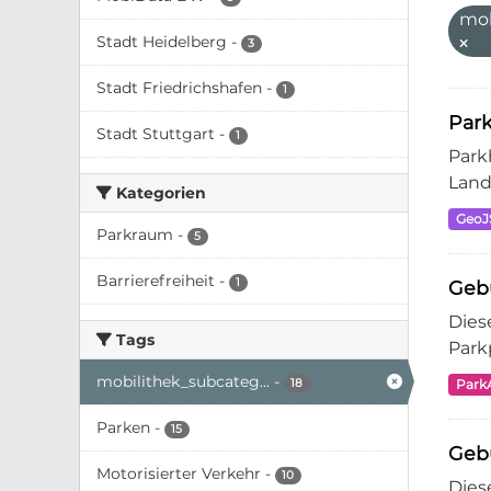
mo
Stadt Heidelberg
-
3
Stadt Friedrichshafen
-
1
Par
Stadt Stuttgart
-
1
Park
Land
Kategorien
Geo
Parkraum
-
5
Barrierefreiheit
-
1
Geb
Dies
Tags
Park
mobilithek_subcateg...
-
18
Park
Parken
-
15
Geb
Motorisierter Verkehr
-
10
Dies