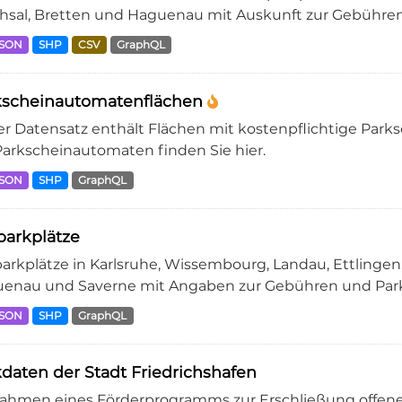
hsal, Bretten und Haguenau mit Auskunft zur Gebühren
JSON
SHP
CSV
GraphQL
kscheinautomatenflächen
er Datensatz enthält Flächen mit kostenpflichtige Parks
Parkscheinautomaten finden Sie hier.
JSON
SHP
GraphQL
arkplätze
arkplätze in Karlsruhe, Wissembourg, Landau, Ettlingen,
enau und Saverne mit Angaben zur Gebühren und Park
JSON
SHP
GraphQL
daten der Stadt Friedrichshafen
ahmen eines Förderprogramms zur Erschließung offene