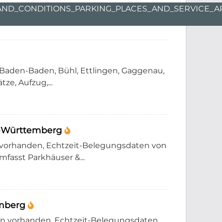
_AND_CONDITIONS_PARKING_PLACES_AND_SERVICE_A
, Baden-Baden, Bühl, Ettlingen, Gaggenau,
e, Aufzug,...
n-Württemberg
 vorhanden, Echtzeit-Belegungsdaten von
asst Parkhäuser &...
emberg
nn vorhanden, Echtzeit-Belegungsdaten