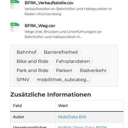
BFRK_Verkaufsstelle.csv
Verkaufsstellen an Bahnhöfen und Haltepunkten in
Baden-Württemberg
BFRK_Weg.csv
Wege (inkl. Brücken und Unterführungen) an
Bahnhöfen und Haltepunkten in...
Bahnhof
Barrierefreiheit
Bike and Ride
Fahrplandaten
Park and Ride
Parken
Radverkehr
SPNV
mobilithek_subcateg...
Zusätzliche Informationen
Feld
Wert
Autor
MobiData BW
Verantwortlicher
NVBW Open Data BFRK