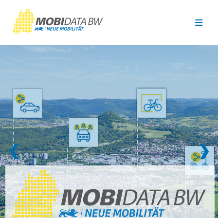
Überspringen zum Hauptinhalt
❮
❯