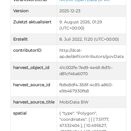
Version
2025-12-23
Zuletzt aktualisiert
9. August 2026, 01:29
(UTC+00:00)
Erstellt
8. Juli 2022, 11:20 (UTC+00:00)
contributorID
http://dcat-
ap.de/def/contributors/govData
harvest_object_id
41c002fe-7ed9-4e48-8d7c-
d81cf46a6070
harvest_source_id
fb8e8df4-368f-4c85-a860-
e9b467930fb8
harvest_source_title
MobiData BW
spatial
{ "type": "Polygon",
"coordinates": [ [ [ 7.51177,
47.532404 ], [ 10.495627,