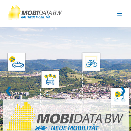
Überspringen zum Hauptinhalt
❮
❯