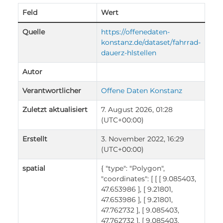
Feld
Wert
Quelle
https://offenedaten-
konstanz.de/dataset/fahrrad-
dauerz-hlstellen
Autor
Verantwortlicher
Offene Daten Konstanz
Zuletzt aktualisiert
7. August 2026, 01:28
(UTC+00:00)
Erstellt
3. November 2022, 16:29
(UTC+00:00)
spatial
{ "type": "Polygon",
"coordinates": [ [ [ 9.085403,
47.653986 ], [ 9.21801,
47.653986 ], [ 9.21801,
47.762732 ], [ 9.085403,
47.762732 ], [ 9.085403,