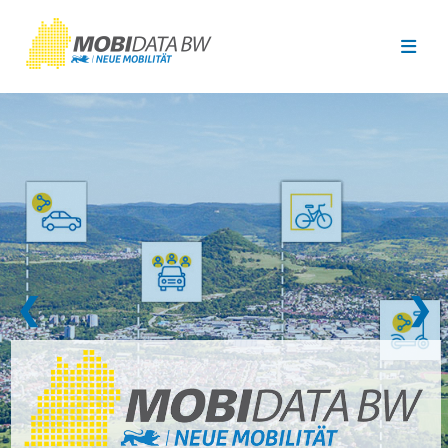
Überspringen zum Hauptinhalt
❮
❯