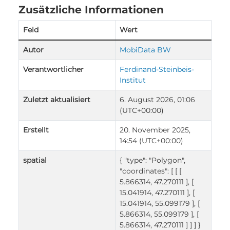
Zusätzliche Informationen
Feld
Wert
Autor
MobiData BW
Verantwortlicher
Ferdinand-Steinbeis-
Institut
Zuletzt aktualisiert
6. August 2026, 01:06
(UTC+00:00)
Erstellt
20. November 2025,
14:54 (UTC+00:00)
spatial
{ "type": "Polygon",
"coordinates": [ [ [
5.866314, 47.270111 ], [
15.041914, 47.270111 ], [
15.041914, 55.099179 ], [
5.866314, 55.099179 ], [
5.866314, 47.270111 ] ] ] }