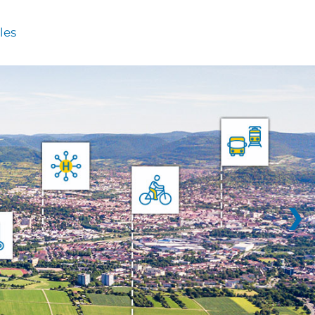
les
❯