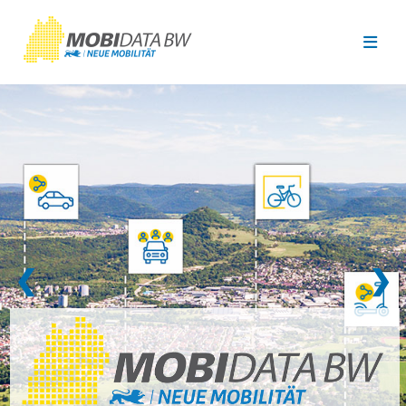
Überspringen zum Hauptinhalt
❮
❯