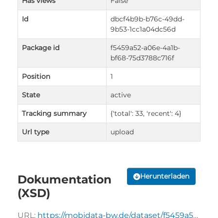
Has views
False
Id
dbcf4b9b-b76c-49dd-
9b53-1cc1a04dc56d
Package id
f5459a52-a06e-4a1b-
bf68-75d3788c716f
Position
1
State
active
Tracking summary
{'total': 33, 'recent': 4}
Url type
upload
Herunterladen
Dokumentation
(XSD)
URL:
https://mobidata-bw.de/dataset/f5459a52-a06e-4a1b-bf68-75d3788c716f/resource/dbcf4b9b-b76c-49dd-9b53-1cc1a04dc56d/download/trafficandtravelevent.xsd