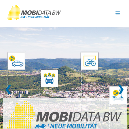
Überspringen zum Hauptinhalt
❮
❯