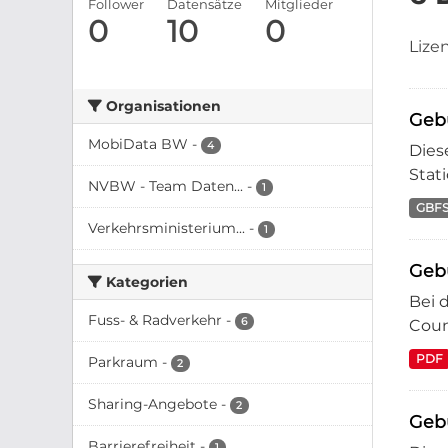
Follower
Datensätze
Mitglieder
0
10
0
Lize
Organisationen
Geb
MobiData BW
-
4
Dies
Stat
NVBW - Team Daten...
-
1
GBF
Verkehrsministerium...
-
1
Geb
Kategorien
Bei 
Fuss- & Radverkehr
-
6
Coun
PDF
Parkraum
-
2
Sharing-Angebote
-
2
Geb
Barrierefreiheit
-
1