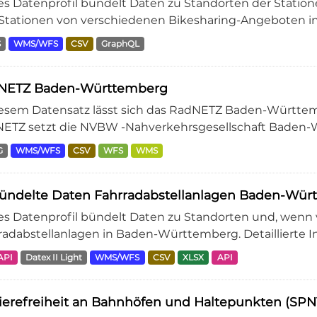
es Datenprofil bündelt Daten zu Standorten der Statio
Stationen von verschiedenen Bikesharing-Angeboten i
S
WMS/WFS
CSV
GraphQL
NETZ Baden-Württemberg
iesem Datensatz lässt sich das RadNETZ Baden-Württem
ETZ setzt die NVBW -Nahverkehrsgesellschaft Baden-W
G
WMS/WFS
CSV
WFS
WMS
ündelte Daten Fahrradabstellanlagen Baden-Wür
es Datenprofil bündelt Daten zu Standorten und, wenn
radabstellanlagen in Baden-Württemberg. Detaillierte I
API
Datex II Light
WMS/WFS
CSV
XLSX
API
ierefreiheit an Bahnhöfen und Haltepunkten (S