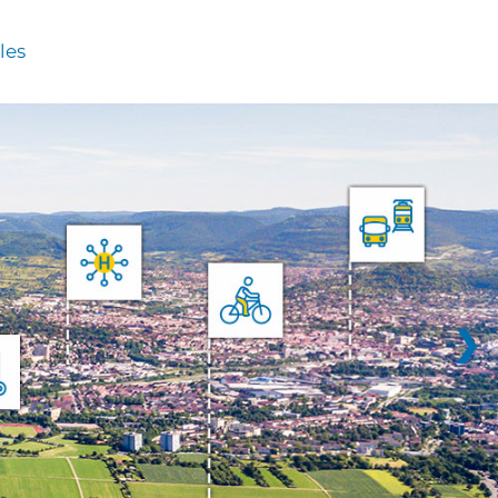
les
❯