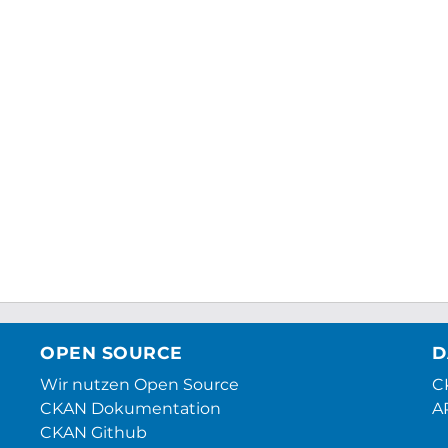
OPEN SOURCE
D
Wir nutzen Open Source
CK
CKAN Dokumentation
A
CKAN Github