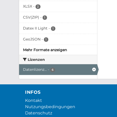
XLSX
-
2
CSV(ZIP)
-
1
Datex II Light
-
1
GeoJSON
-
1
Mehr Formate anzeigen
Lizenzen
Datenlizenz...
-
6
INFOS
Kontakt
Nutzungsbedingungen
Datenschutz