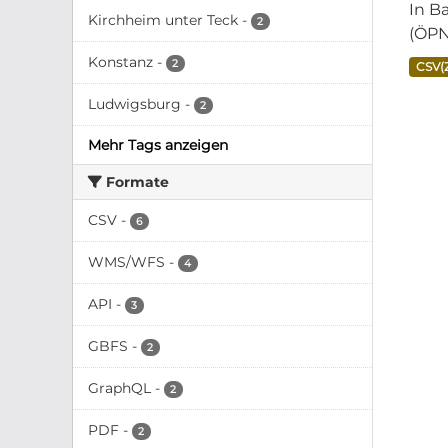
In B
Kirchheim unter Teck
-
2
(ÖPN
Konstanz
-
2
CSV(
Ludwigsburg
-
2
Mehr Tags anzeigen
Formate
CSV
-
6
WMS/WFS
-
4
API
-
3
GBFS
-
2
GraphQL
-
2
PDF
-
2