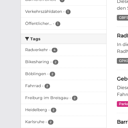
Dies
den 
Verkehrszähldaten
-
1
GBF
Öffentlicher...
-
1
Rad
Tags
In d
Radverkehr
-
4
RadN
GPK
Bikesharing
-
2
Böblingen
-
2
Geb
Fahrrad
-
2
Dies
Fahr
Freiburg im Breisgau
-
2
Park
Heidelberg
-
2
Barr
Karlsruhe
-
2