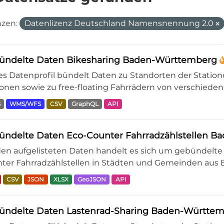
nzen:
Datenlizenz Deutschland Namensnennung 2.0
ündelte Daten Bikesharing Baden-Württemberg
es Datenprofil bündelt Daten zu Standorten der Station
ionen sowie zu free-floating Fahrrädern von verschiedene
S
WMS/WFS
CSV
GraphQL
API
ündelte Daten Eco-Counter Fahrradzählstellen 
den aufgelisteten Daten handelt es sich um gebündelte 
ter Fahrradzählstellen in Städten und Gemeinden aus 
CSV
JSON
XLSX
GeoJSON
API
ündelte Daten Lastenrad-Sharing Baden-Württe