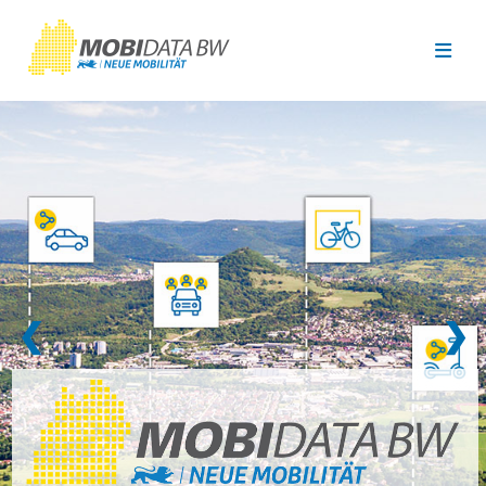
Überspringen zum Hauptinhalt
❮
❯