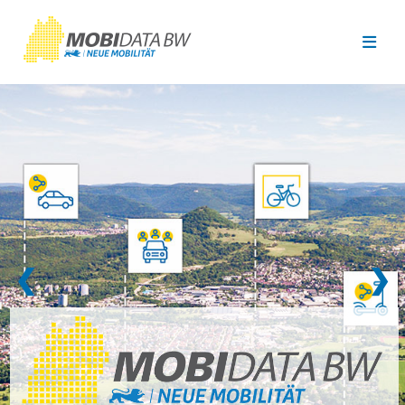
Überspringen zum Hauptinhalt
❮
❯