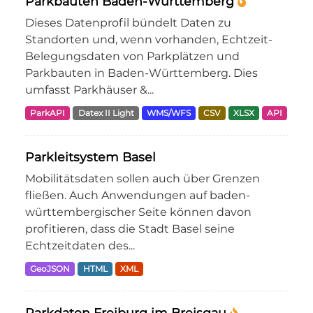
Parkbauten Baden-Württemberg
Dieses Datenprofil bündelt Daten zu
Standorten und, wenn vorhanden, Echtzeit-
Belegungsdaten von Parkplätzen und
Parkbauten in Baden-Württemberg. Dies
umfasst Parkhäuser &...
ParkAPI
Datex II Light
WMS/WFS
CSV
XLSX
API
Parkleitsystem Basel
Mobilitätsdaten sollen auch über Grenzen
fließen. Auch Anwendungen auf baden-
württembergischer Seite können davon
profitieren, dass die Stadt Basel seine
Echtzeitdaten des...
GeoJSON
HTML
XML
Parkdaten Freiburg im Breisgau