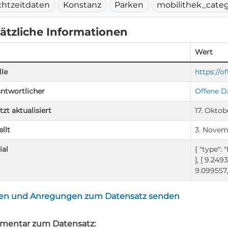
chtzeitdaten
Konstanz
Parken
mobilithek_catego
ätzliche Informationen
Wert
le
https://o
ntwortlicher
Offene D
tzt aktualisiert
17. Oktob
ellt
3. Novem
ial
{ "type": 
], [ 9.249
9.099557, 
en und Anregungen zum Datensatz senden
entar zum Datensatz: