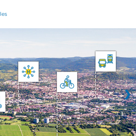
les
❯