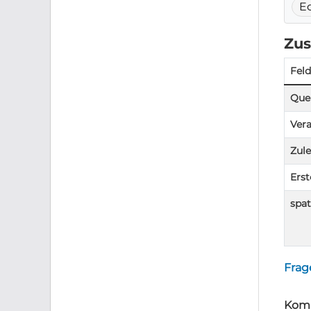
E
Zus
Feld
Quel
Vera
Zule
Erst
spat
Frag
Komm