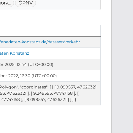
ry...
ÖPNV
ffenedaten-konstanz.de/dataset/verkehr
aten Konstanz
er 2025, 12:44 (UTC+00:00)
ber 2022, 16:30 (UTC+00:00)
"Polygon", "coordinates": [ [ [ 9.099557, 47.626321
393, 47.626321 ], [ 9.249393, 47.747158 ], [
47.747158 ], [ 9.099557, 47.626321 ] ] ] }