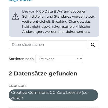
bw@nvbw.de
.
Die von MobiData BW® angebotenen
⚠
Schnittstellen und Standards werden stetig
weiterentwickelt. Breaking Changes, das
heißt nicht-abwärtskompatible kritische
Änderungen, werden hier dokumentiert.
Sortieren nach
2 Datensätze gefunden
Lizenzen:
Creative Commons CC Zero License (cc-
zero)