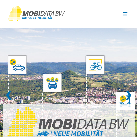
Überspringen zum Hauptinhalt
❮
❯