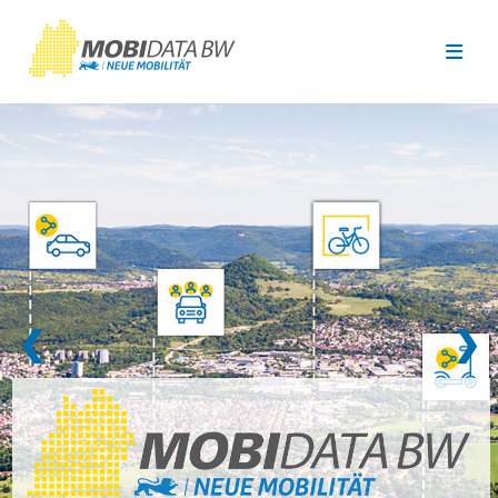
Überspringen zum Hauptinhalt
❮
❯