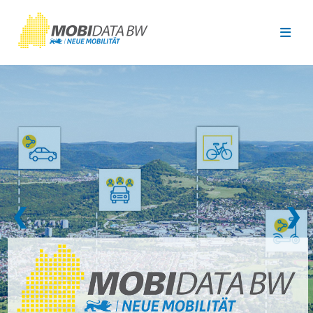
Überspringen zum Hauptinhalt
❮
❯