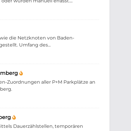
er wurden manuell erfasst....
sowie die Netzknoten von Baden-
stellt. Umfang des...
temberg
ßen-Zuordnungen aller P+M Parkplätze an
berg.
mberg
ttels Dauerzählstellen, temporären