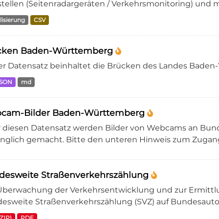
stellen (Seitenradargeräten / Verkehrsmonitoring) und ma
lisierung
CSV
cken Baden-Württemberg
er Datensatz beinhaltet die Brücken des Landes Bade
JSON
md
cam-Bilder Baden-Württemberg
 diesen Datensatz werden Bilder von Webcams an Bu
nglich gemacht. Bitte den unteren Hinweis zum Zugang
desweite Straßenverkehrszählung
Überwachung der Verkehrsentwicklung und zur Ermittlu
esweite Straßenverkehrszählung (SVZ) auf Bundesauto
ZIP)
PDF