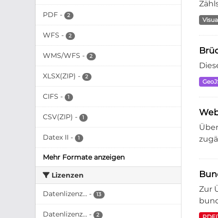
Zähl
PDF
-
2
Visua
WFS
-
2
Brü
WMS/WFS
-
2
Dies
XLSX(ZIP)
-
2
Geo
CIFS
-
1
Web
CSV(ZIP)
-
1
Über
Datex II
-
zugä
1
Mehr Formate anzeigen
Bun
Lizenzen
Zur 
Datenlizenz...
-
13
bund
Datenlizenz...
-
2
PDF(