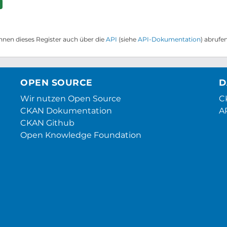
nnen dieses Register auch über die
API
(siehe
API-Dokumentation
) abrufen
OPEN SOURCE
D
Wir nutzen Open Source
CK
CKAN Dokumentation
A
CKAN Github
Open Knowledge Foundation