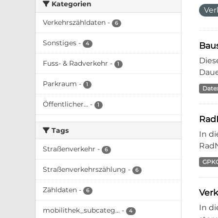
Kategorien
Ver
Verkehrszähldaten
-
6
Sonstiges
-
4
Bau
Dies
Fuss- & Radverkehr
-
1
Daue
Parkraum
-
1
Datex
Öffentlicher...
-
1
Rad
Tags
In d
RadN
Straßenverkehr
-
6
GPK
Straßenverkehrszählung
-
6
Zähldaten
-
6
Ver
In d
mobilithek_subcateg...
-
4