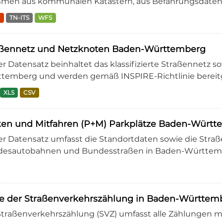
men aus kommunalen Katastern, aus Befahrungsdaten od
N
TN-ITS
WFS
aßennetz und Netzknoten Baden-Württemberg
er Datensatz beinhaltet das klassifizierte Straßennetz 
temberg und werden gemäß INSPIRE-Richtlinie bereitge
XLS
CSV
ken und Mitfahren (P+M) Parkplätze Baden-Würt
er Datensatz umfasst die Standortdaten sowie die Stra
esautobahnen und Bundesstraßen in Baden-Württem
te der Straßenverkehrszählung in Baden-Württe
Straßenverkehrszählung (SVZ) umfasst alle Zählungen mi