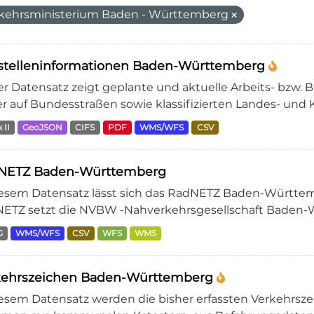
kehrsministerium Baden - Württemberg
stelleninformationen Baden-Württemberg
er Datensatz zeigt geplante und aktuelle Arbeits- bzw. B
r auf Bundesstraßen sowie klassifizierten Landes- und Kr
 II
GeoJSON
CIFS
PDF
WMS/WFS
CSV
NETZ Baden-Württemberg
iesem Datensatz lässt sich das RadNETZ Baden-Württem
ETZ setzt die NVBW -Nahverkehrsgesellschaft Baden-W
G
WMS/WFS
CSV
WFS
WMS
kehrszeichen Baden-Württemberg
iesem Datensatz werden die bisher erfassten Verkehrsz