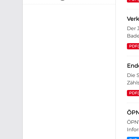
Verk
Der 
Bade
PDF(
End
Die 
Zähl
PDF(
ÖPN
ÖPNV
Info