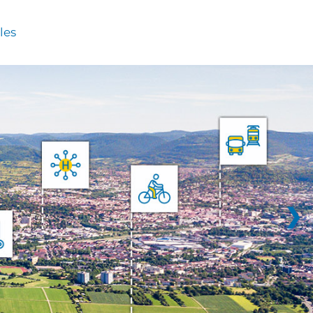
les
❯