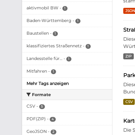
stam
aktivmobil BW
-
1
JSO
Baden-Württemberg
-
1
Str
Baustellen
-
1
Dies
klassifiziertes Straßennetz
-
Würt
1
ZIP
Landesstelle für...
-
1
Mitfahren
-
1
Par
Mehr Tags anzeigen
Dies
Bund
Formate
CSV
CSV
-
5
PDF(ZIP)
-
4
Kar
Die 
GeoJSON
-
2