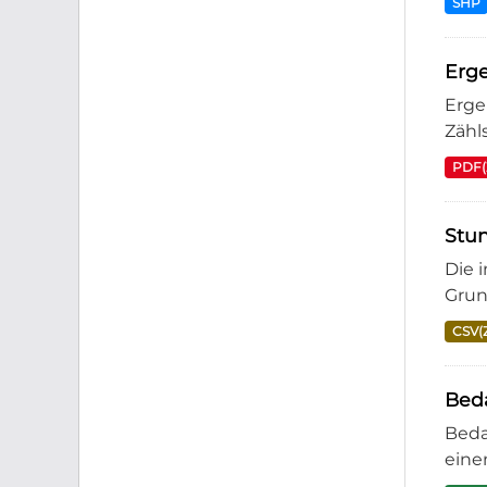
SHP
Erge
Erge
Zähl
PDF(
Stu
Die 
Grun
CSV(
Bed
Beda
eine