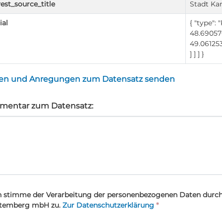
est_source_title
Stadt Kar
ial
{ "type": 
48.690576
49.061253
] ] ] }
en und Anregungen zum Datensatz senden
entar zum Datensatz:
h stimme der Verarbeitung der personenbezogenen Daten durch
temberg mbH zu.
Zur Datenschutzerklärung
*