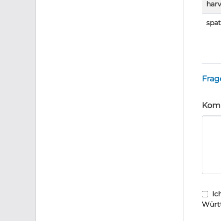
harv
spat
Frag
Komm
Ic
Würt