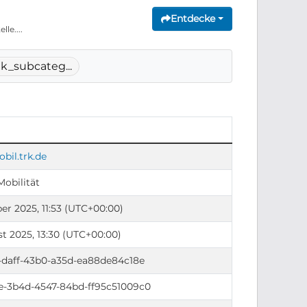
Entdecke
le....
k_subcateg...
obil.trk.de
Mobilität
er 2025, 11:53 (UTC+00:00)
t 2025, 13:30 (UTC+00:00)
-daff-43b0-a35d-ea88de84c18e
-3b4d-4547-84bd-ff95c51009c0