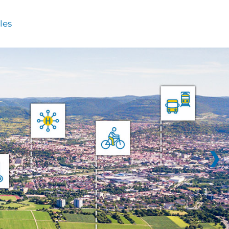
les
❯