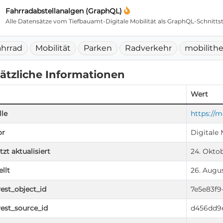
Fahrradabstellanalgen (GraphQL)
Alle Datensätze vom Tiefbauamt-Digitale Mobilität als GraphQL-Schnittstel
ahrrad
Mobilität
Parken
Radverkehr
mobilithe
ätzliche Informationen
Wert
le
https://m
or
Digitale 
tzt aktualisiert
24. Oktob
ellt
26. Augus
est_object_id
7e5e83f9
est_source_id
d456dd9e