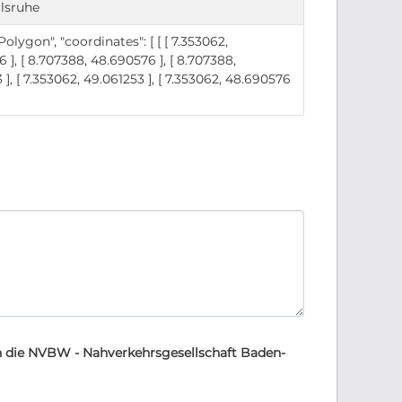
lsruhe
"Polygon", "coordinates": [ [ [ 7.353062,
 ], [ 8.707388, 48.690576 ], [ 8.707388,
 ], [ 7.353062, 49.061253 ], [ 7.353062, 48.690576
 die NVBW - Nahverkehrsgesellschaft Baden-