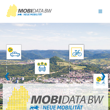
Überspringen zum Hauptinhalt
❮
❯