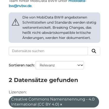
Team hinter MobiData BW® unter
mobidata-
bw@nvbw.de
.
Die von MobiData BW® angebotenen
⚠
Schnittstellen und Standards werden stetig
weiterentwickelt. Breaking Changes, das
heißt nicht-abwärtskompatible kritische
Änderungen, werden hier dokumentiert.
Sortieren nach
2 Datensätze gefunden
Lizenzen:
Creative Commons Namensnennung - 4.0
International (CC BY 4.0)