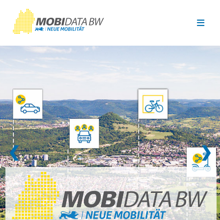
Überspringen zum Hauptinhalt
❮
❯