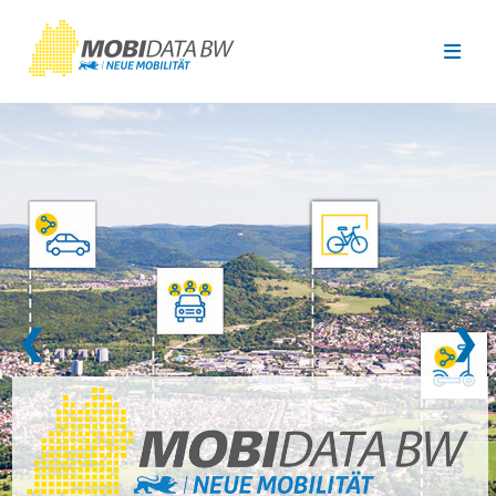
Überspringen zum Hauptinhalt
❮
❯