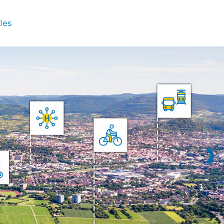
les
❯