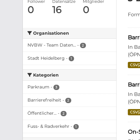
Follower
Datensätze
Mitglieder
0
16
0
Form
Organisationen
Bar
NVBW - Team Daten...
-
2
In B
(ÖPN
Stadt Heidelberg
-
1
CSV(
Kategorien
Barr
Parkraum
-
3
In B
Barrierefreiheit
-
2
(ÖPN
CSV(
Öffentlicher...
-
2
Fuss- & Radverkehr
-
1
On-S