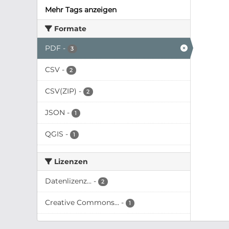
Mehr Tags anzeigen
Formate
PDF
-
3
CSV
-
2
CSV(ZIP)
-
2
JSON
-
1
QGIS
-
1
Lizenzen
Datenlizenz...
-
2
Creative Commons...
-
1