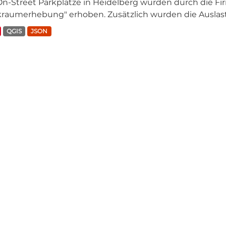
On-Street Parkplätze in Heidelberg wurden durch die Fi
kraumerhebung" erhoben. Zusätzlich wurden die Auslastu
QGIS
JSON