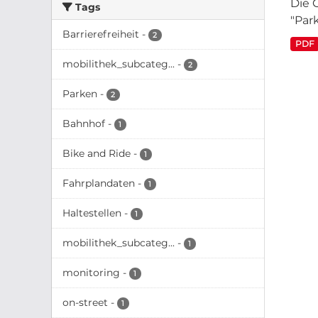
Die 
Tags
"Par
Barrierefreiheit
-
2
PDF
mobilithek_subcateg...
-
2
Parken
-
2
Bahnhof
-
1
Bike and Ride
-
1
Fahrplandaten
-
1
Haltestellen
-
1
mobilithek_subcateg...
-
1
monitoring
-
1
on-street
-
1