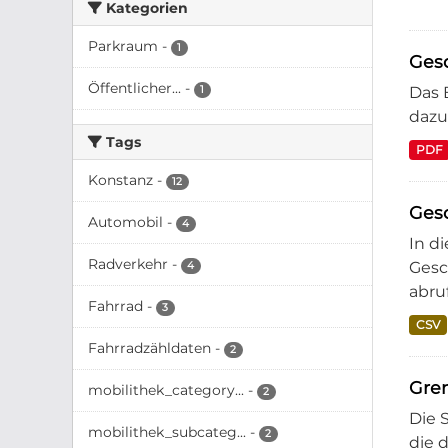
Kategorien
Parkraum
-
1
Gesc
Öffentlicher...
-
1
Das 
dazu
Tags
PDF
Konstanz
-
12
Ges
Automobil
-
4
In d
Radverkehr
-
Gesc
4
abruf
Fahrrad
-
3
CSV
Fahrradzähldaten
-
2
Gre
mobilithek_category...
-
2
Die 
mobilithek_subcateg...
-
2
die 