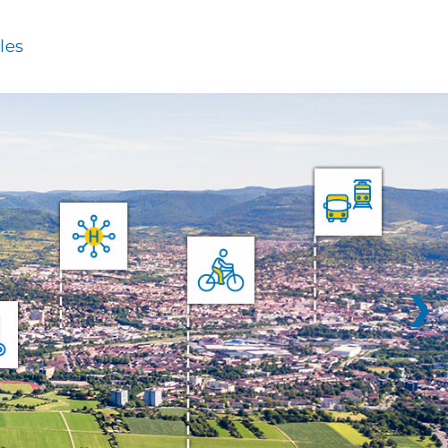
les
❯