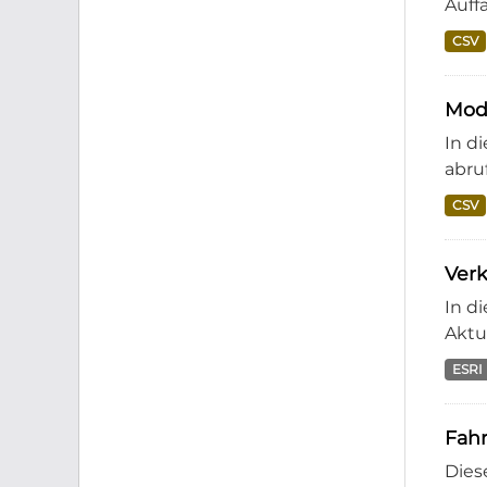
Auff
CSV
Moda
In d
abruf
CSV
Ver
In d
Aktu
ESRI
Fahr
Dies