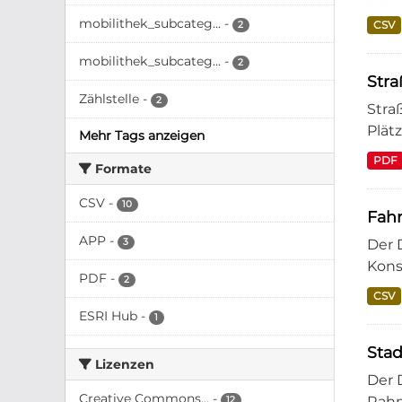
mobilithek_subcateg...
-
CSV
2
mobilithek_subcateg...
-
2
Stra
Zählstelle
-
2
Stra
Plät
Mehr Tags anzeigen
PDF
Formate
CSV
-
10
Fahr
APP
-
3
Der 
Kons
PDF
-
2
CSV
ESRI Hub
-
1
Stad
Lizenzen
Der 
Creative Commons...
-
Rahm
12