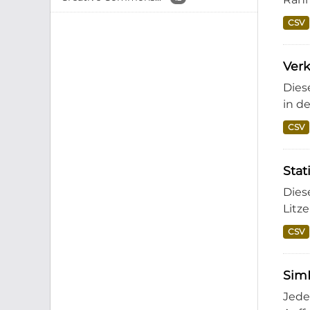
CSV
Ver
Dies
in de
CSV
Stat
Dies
Litz
CSV
Sim
Jede