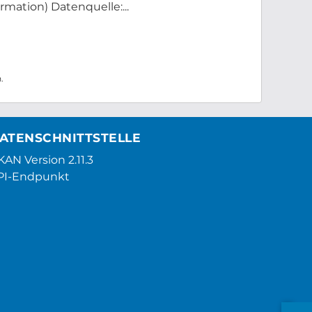
mation) Datenquelle:...
.
ATENSCHNITTSTELLE
AN Version 2.11.3
PI-Endpunkt