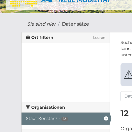
Sie sind hier
Datensätze
Ort filtern
Leeren
Suche
kann 
unte
Organisationen
12
Stadt Konstanz
-
12
Orga