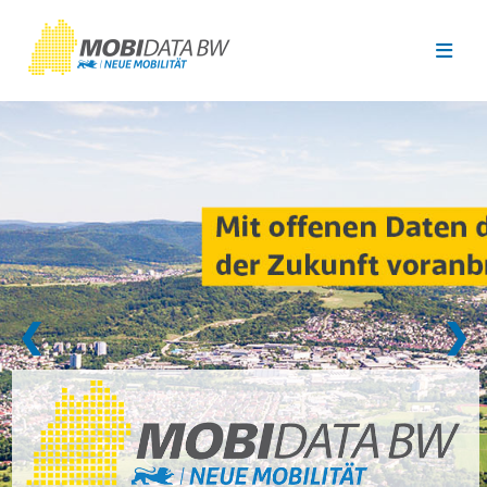
Überspringen zum Hauptinhalt
❮
❯