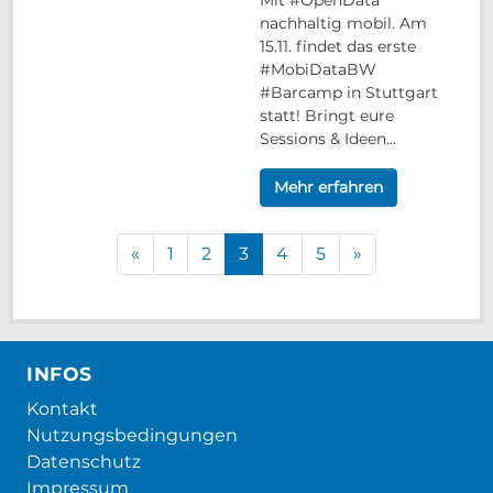
Mit #OpenData
nachhaltig mobil. Am
15.11. findet das erste
#MobiDataBW
#Barcamp in Stuttgart
statt! Bringt eure
Sessions & Ideen...
Mehr erfahren
«
1
2
3
4
5
»
INFOS
Kontakt
Nutzungsbedingungen
Datenschutz
Impressum